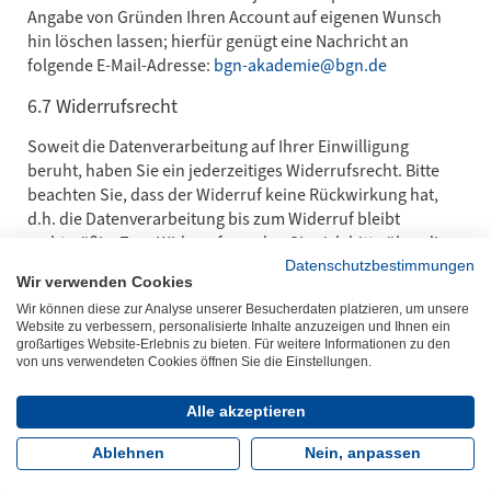
Angabe von Gründen Ihren Account auf eigenen Wunsch
hin löschen lassen; hierfür genügt eine Nachricht an
folgende E-Mail-Adresse:
bgn-akademie@bgn.de
6.7 Widerrufsrecht
Soweit die Datenverarbeitung auf Ihrer Einwilligung
beruht, haben Sie ein jederzeitiges Widerrufsrecht. Bitte
beachten Sie, dass der Widerruf keine Rückwirkung hat,
d.h. die Datenverarbeitung bis zum Widerruf bleibt
rechtmäßig. Zum Widerruf wenden Sie sich bitte über die
folgende E-Mail-Adresse an die BGN:
praevention@bgn.de
Datenschutzbestimmungen
Wir verwenden Cookies
Wir können diese zur Analyse unserer Besucherdaten platzieren, um unsere
7. Bei der Nutzung besonderer
Website zu verbessern, personalisierte Inhalte anzuzeigen und Ihnen ein
großartiges Website-Erlebnis zu bieten. Für weitere Informationen zu den
unternehmensbezogener Service-Angebote der
von uns verwendeten Cookies öffnen Sie die Einstellungen.
BGN (Online-Instrumente)
Alle akzeptieren
Für die Nutzung der kostenlosen unternehmensbezogenen
Service-Angebote der BGN ist eine Registrierung
Ablehnen
Nein, anpassen
erforderlich.