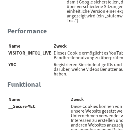
damit Google sicherstellen, das
über verschiedene Sitzungen od
einheitliche Version einer expe
angezeigt wird (ein „stufenweise
Test“).
Performance
Name
Zweck
VISITOR_INFO1_LIVE
Dieses Cookie ermöglicht es YouTube, 
Bandbreitennutzung zu überprüfen.
YSC
Registrieren Sie eindeutige IDs und füh
darüber, welche Videos Benutzer auf 
haben.
Funktional
Name
Zweck
__Secure-YEC
Diese Cookies können von un
unsere Website gesetzt werde
Unternehmen verwendet werden
Interessen zu erstellen und I
anderen Websites anzuzeigen. 
personenbezogenen Daten, so