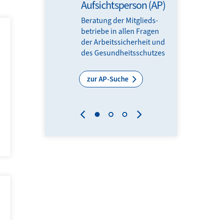
Aufsichtsperson (AP)
Gesun
Beratung der Mitglieds­­
Top info
betriebe in allen Fragen
Impulse
der Arbeits­sicherheit und
Frühstüc
des Gesundheits­schutzes
Experti
Experte
zur AP-Suche
zu den