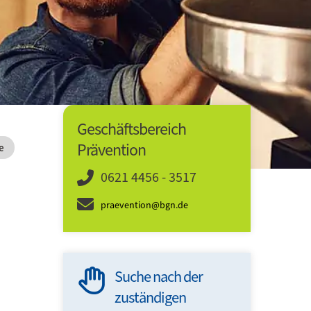
Geschäftsbereich
Prävention
e
0621 4456 - 3517
praevention@bgn.de
Suche nach der
60 Min
zuständigen
Sicher