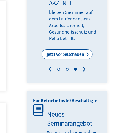
eit
AKZENTE
miert durch
bleiben Sie immer auf
eim Online-BGN-
dem Laufenden, was
treff mit
Arbeitssicherheit,
en und
Gesundheitsschutz und
Reha betrifft.
Themen
jetzt vorbeischauen
Für Betriebe bis 50 Beschäftigte
Neues
Seminarangebot
Wohnortnah oder online