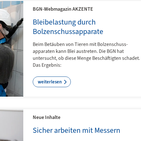
Aufsichtsperson (AP)
Gesundh
BGN-Webmagazin AKZENTE
Beratung der Mitglieds­­
Top infor
betriebe in allen Fragen
Impulse b
Bleibelastung durch
der Arbeits­sicherheit und
Frühstücks
Bolzenschussapparate
des Gesundheits­schutzes
Expertinn
Experten.
Beim Betäuben von Tieren mit Bolzen­schuss­
zur AP-Suche
apparaten kann Blei austreten. Die BGN hat
zu den 
untersucht, ob diese Menge Beschäftigten schadet.
Das Ergebnis:
weiterlesen
Neue Inhalte
Sicher arbeiten mit Messern