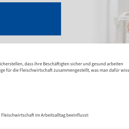
rstellen, dass ihre Beschäftigten sicher und gesund arbeiten
ge für die Fleischwirtschaft zusammengestellt, was man dafür wis
Suche nach der
60 Minu
Fleischwirtschaft im Arbeitsalltag beeinflusst:
zuständigen
Sicherhe