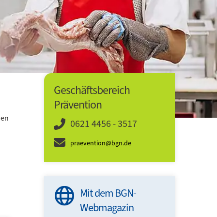
Geschäftsbereich
Prävention
sen
0621 4456 - 3517
praevention@bgn.de
ten für mehr
Mit dem BGN-
it und
Webmagazin