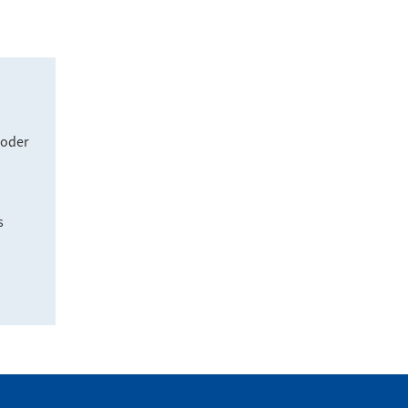
 oder
s