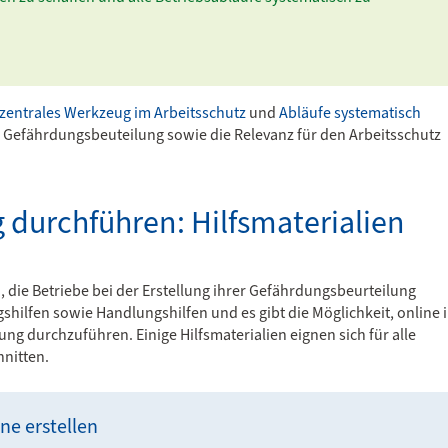
Suche n
zustän
Aufsich
Beratung 
zentrales Werkzeug im Arbeitsschutz
und
Abläufe systematisch
betriebe 
e Gefährdungsbeuteilung sowie die Relevanz für den Arbeitsschutz
der Arbei
des Gesun
 durchführen: Hilfsmaterialien
zur AP-
n, die Betriebe bei der Erstellung ihrer Gefährdungsbeurteilung
hilfen sowie Handlungshilfen und es gibt die Möglichkeit, online 
ng durchzuführen. Einige Hilfsmaterialien eignen sich für alle
hnitten.
ne erstellen