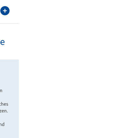
te
en
ches
zen.
und