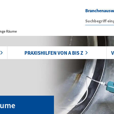
Branchenaus
 enge Räume
PRAXISHILFEN VON A BIS Z
V
Räume