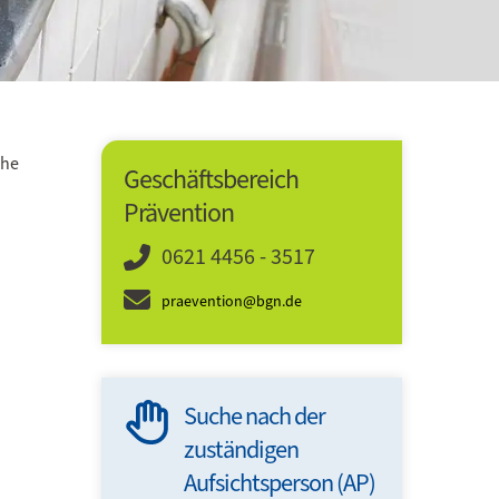
che
Geschäftsbereich
Prävention
0621 4456 - 3517
praevention@bgn.de
Suche nach der
60 Min
zuständigen
Sicher
Aufsichtsperson (AP)
Gesun