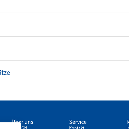
ätze
Über uns
Service
R
Die BGN
Kontakt
I