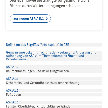
betrieben sowie Beschäftigte vor gesundheitlichen
Risiken durch Wetterbedingungen schützen.
zur neuen ASR A 5.1
Definition des Begriffes "Arbeitsplatz" in ASR
Gemeinsame Bekanntmachung der Neufassung, Änderung und
Aufhebung von ASR zum Themenkomplex Flucht- und
Verkehrswege
ASR A1.2
Raumabmessungen und Bewegungsflächen
ASR A1.3
Sicherheits- und Gesundheitsschutzkennzeichnung
ASR A1.5
Fußböden
ASR A1.6
Fenster, Oberlichter, lichtdurchlässige Wände