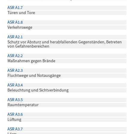
ASR A1.7
Türen und Tore
ASR A1.8
Verkehrswege
ASR A2.1
Schutz vor Absturz und herabfallenden Gegenständen, Betreten
von Gefahrenbereichen
ASR A2.2
Maßnahmen gegen Brände
ASR A2.3
Fluchtwege und Notausgänge
ASR A3.4
Beleuchtung und Sichtverbindung
ASR A3.5
Raumtemperatur
ASR A3.6
Lüftung
ASR A3.7