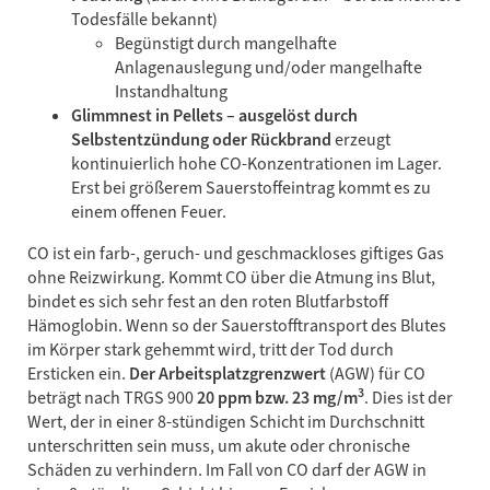
Todesfälle bekannt)
Begünstigt durch mangelhafte
Anlagenauslegung und/oder mangelhafte
Instandhaltung
Glimmnest in Pellets – ausgelöst durch
Selbstentzündung oder Rückbrand
erzeugt
kontinuierlich hohe CO-Konzentrationen im Lager.
Erst bei größerem Sauerstoffeintrag kommt es zu
einem offenen Feuer.
CO ist ein farb-, geruch- und geschmackloses giftiges Gas
ohne Reizwirkung. Kommt CO über die Atmung ins Blut,
bindet es sich sehr fest an den roten Blutfarbstoff
Hämoglobin. Wenn so der Sauerstofftransport des Blutes
im Körper stark gehemmt wird, tritt der Tod durch
Ersticken ein.
Der Arbeitsplatzgrenzwert
(AGW) für CO
3
beträgt nach TRGS 900
20 ppm bzw. 23 mg/m
. Dies ist der
Wert, der in einer 8-stündigen Schicht im Durchschnitt
unterschritten sein muss, um akute oder chronische
Schäden zu verhindern. Im Fall von CO darf der AGW in