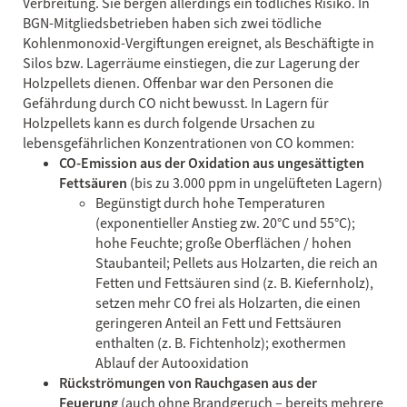
Verbreitung. Sie bergen allerdings ein tödliches Risiko. In
BGN-Mitgliedsbetrieben haben sich zwei tödliche
Kohlenmonoxid-Vergiftungen ereignet, als Beschäftigte in
Silos bzw. Lagerräume einstiegen, die zur Lagerung der
Holzpellets dienen. Offenbar war den Personen die
Gefährdung durch CO nicht bewusst. In Lagern für
Holzpellets kann es durch folgende Ursachen zu
lebensgefährlichen Konzentrationen von CO kommen:
CO-Emission aus der Oxidation aus ungesättigten
Fettsäuren
(bis zu 3.000 ppm in ungelüfteten Lagern)
Begünstigt durch hohe Temperaturen
(exponentieller Anstieg zw. 20°C und 55°C);
hohe Feuchte; große Oberflächen / hohen
Staubanteil; Pellets aus Holzarten, die reich an
Fetten und Fettsäuren sind (z. B. Kiefernholz),
setzen mehr CO frei als Holzarten, die einen
geringeren Anteil an Fett und Fettsäuren
enthalten (z. B. Fichtenholz); exothermen
Ablauf der Autooxidation
Rückströmungen von Rauchgasen aus der
Feuerung
(auch ohne Brandgeruch – bereits mehrere