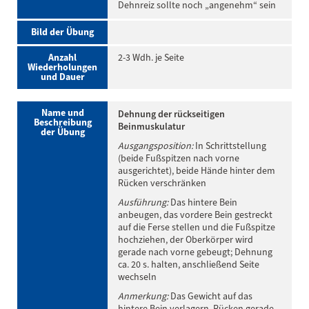
Dehnreiz sollte noch „angenehm“ sein
Bild der Übung
Anzahl
2-3 Wdh. je Seite
Wiederholungen
und Dauer
Name und
Dehnung der rückseitigen
Beschreibung
Beinmuskulatur
der Übung
Ausgangsposition:
In Schrittstellung
(beide Fußspitzen nach vorne
ausgerichtet), beide Hände hinter dem
Rücken verschränken
Ausführung:
Das hintere Bein
anbeugen, das vordere Bein gestreckt
auf die Ferse stellen und die Fußspitze
hochziehen, der Oberkörper wird
gerade nach vorne gebeugt; Dehnung
ca. 20 s. halten, anschließend Seite
wechseln
Anmerkung:
Das Gewicht auf das
hintere Bein verlagern, Rücken gerade