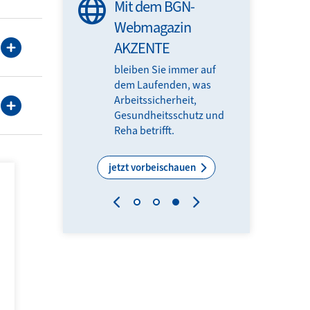
ten für mehr
Mit dem BGN-
it und
Webmagazin
eit
AKZENTE
miert durch
bleiben Sie immer auf
eim Online-BGN-
dem Laufenden, was
treff mit
Arbeitssicherheit,
en und
Gesundheitsschutz und
Reha betrifft.
Themen
jetzt vorbeischauen