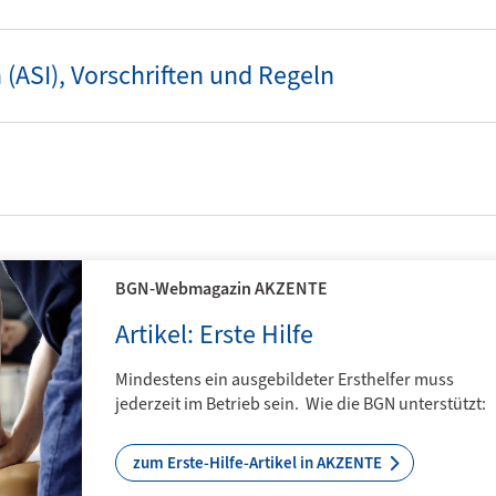
Suche nach der
60 Minu
zuständigen
Sicherhe
 (ASI), Vorschriften und Regeln
Aufsichtsperson (AP)
Gesundh
Beratung der Mitglieds­­
Top infor
betriebe in allen Fragen
Impulse b
der Arbeits­sicherheit und
Frühstücks
des Gesundheits­schutzes
Expertinn
Experten.
zur AP-Suche
zu den 
BGN-Webmagazin AKZENTE
Artikel: Erste Hilfe
Mindestens ein ausgebildeter Ersthelfer muss
jederzeit im Betrieb sein. Wie die BGN unterstützt:
zum Erste-Hilfe-Artikel in AKZENTE