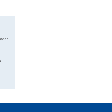
 oder
s