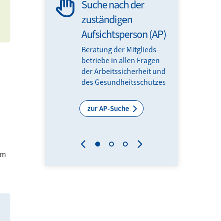
Suche nach der
60 Min
zuständigen
Sicher
Aufsichtsperson (AP)
Gesun
Beratung der Mitglieds­­
Top info
betriebe in allen Fragen
Impulse
der Arbeits­sicherheit und
Frühstüc
des Gesundheits­schutzes
Experti
Experte
zur AP-Suche
zu den
im