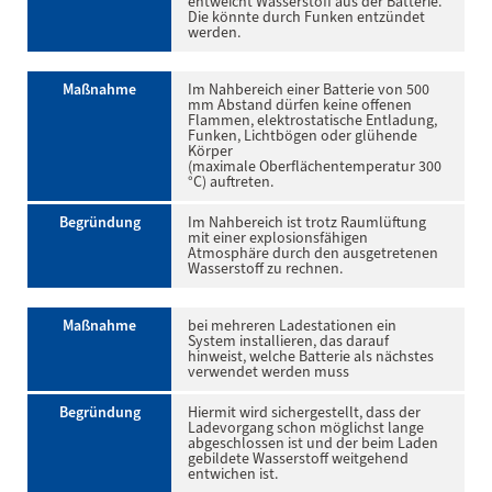
entweicht Wasserstoff aus der Batterie.
Die könnte durch Funken entzündet
werden.
Maßnahme
Im Nahbereich einer Batterie von 500
mm Abstand dürfen keine offenen
Flammen, elektrostatische Entladung,
Funken, Lichtbögen oder glühende
Körper
(maximale Oberflächentemperatur 300
°C) auftreten.
Begründung
Im Nahbereich ist trotz Raumlüftung
mit einer explosionsfähigen
Atmosphäre durch den ausgetretenen
Wasserstoff zu rechnen.
Maßnahme
bei mehreren Ladestationen ein
System installieren, das darauf
hinweist, welche Batterie als nächstes
verwendet werden muss
Begründung
Hiermit wird sichergestellt, dass der
Ladevorgang schon möglichst lange
abgeschlossen ist und der beim Laden
gebildete Wasserstoff weitgehend
entwichen ist.