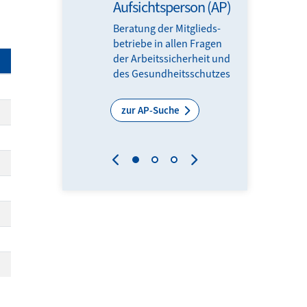
Aufsichtsperson (AP)
Gesun
Beratung der Mitglieds­­
Top info
betriebe in allen Fragen
Impulse
der Arbeits­sicherheit und
Frühstüc
des Gesundheits­schutzes
Experti
Experte
zur AP-Suche
zu den