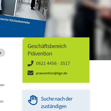
Geschäftsbereich
Prävention
e
0621 4456 - 3517
praevention@bgn.de
sen
Suche nach der
60 Min
on
zuständigen
Sicher