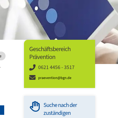
Geschäftsbereich
Prävention
e
0621 4456 - 3517
-
praevention@bgn.de
Suche nach der
60 Min
zuständigen
Sicher