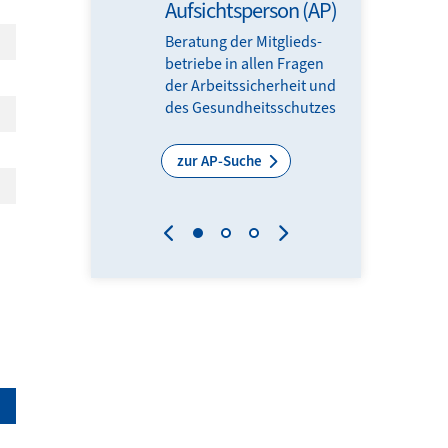
Aufsichtsperson (AP)
Gesun
Beratung der Mitglieds­­
Top info
betriebe in allen Fragen
Impulse
der Arbeits­sicherheit und
Frühstüc
des Gesundheits­schutzes
Experti
Experte
zur AP-Suche
zu den