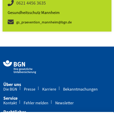
0621 4456 3635
Gesundheitsschutz Mannheim
gs_praevention_mannheim@bgn.de
Über uns
Die BGN
Presse
Karriere
Bekanntmachungen
Service
Kontakt
Fehler melden
Newsletter
Rechtliches