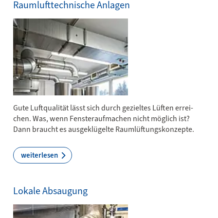
Raumlufttechnische Anlagen
Gu­te Luft­qua­li­tät lässt sich durch ge­ziel­tes Lüf­ten er­­rei­­
chen. Was, wenn Fen­ster­auf­mach­en nicht mög­­lich ist?
Dann braucht es aus­ge­klü­gel­te Raum­l­üf­­tungs­­kon­­zep­­te.
weiterlesen
Lokale Absaugung