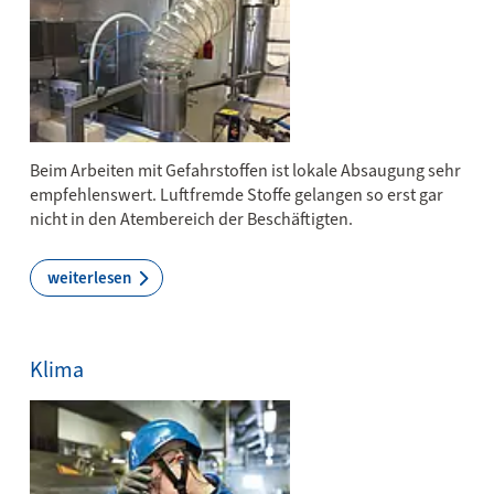
Beim Ar­bei­ten mit Ge­fahr­stof­fen ist lo­ka­le Ab­sau­gung sehr
em­­pfeh­­lens­­wert. Luft­fremde Stof­fe ge­lan­gen so erst gar
nicht in den A­tem­b­ereich der Beschäftigten.
weiterlesen
Klima