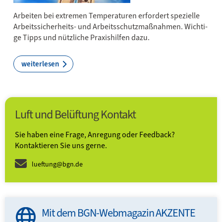
Ar­bei­ten bei ex­tre­men Tem­pe­ra­tu­ren er­for­dert spe­zi­elle
Ar­beits­sich­er­heits- und Ar­beits­schutz­maß­nah­men. Wich­ti­
ge Tipps und nütz­li­che ­Pra­xis­hil­fen da­zu.
weiterlesen
Luft und Belüftung Kontakt
Sie haben eine Frage, Anregung oder Feedback?
Kontaktieren Sie uns gerne.
lueftung@bgn.de
Mit dem BGN-Webmagazin AKZENTE