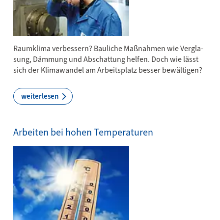
Raum­kli­ma ver­bes­sern? Bau­li­che Maß­nah­men wie Ver­gla­
sung, Däm­mung und Ab­schat­tung hel­fen. Doch wie lässt
sich der Kli­ma­wan­del am Ar­beits­platz bes­ser be­wäl­ti­gen?
weiterlesen
Arbeiten bei hohen Temperaturen