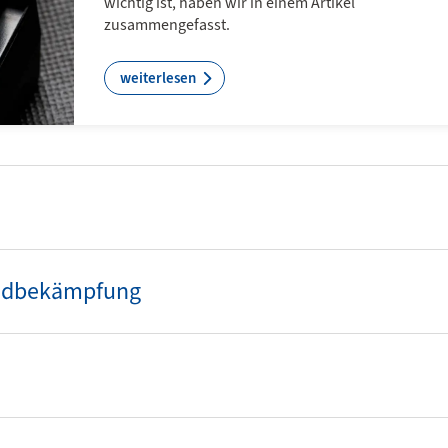
wichtig ist, haben wir in einem Artikel
Aufsich
zusammengefasst.
Beratung 
betriebe 
weiterlesen
der Arbei
des Gesun
zur AP-
er Brandschutz/ Brandbekämpfung