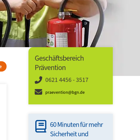
Geschäftsbereich
Prävention
e
0621 4456 - 3517
praevention@bgn.de
ach der
60 Minuten für mehr
Mit d
digen
Sicherheit und
Webm