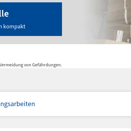
lle
en kompakt
 Vermeidung von Gefährdungen.
ungsarbeiten
Suche n
zustän