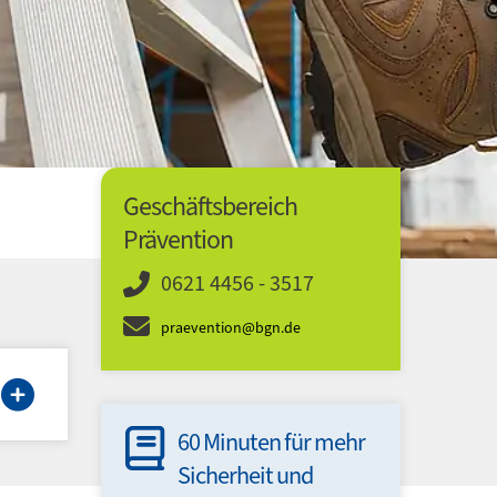
Geschäftsbereich
Prävention
0621 4456 - 3517
praevention@bgn.de
ach der
60 Minuten für mehr
Mit d
digen
Sicherheit und
Webm