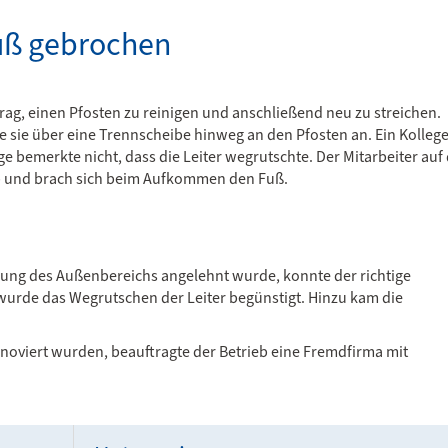
Aufsich
Fuß gebrochen
Beratung 
betriebe 
der Arbei
des Gesun
trag, einen Pfosten zu reinigen und anschließend neu zu streichen.
te sie über eine Trennscheibe hinweg an den Pfosten an. Ein Kolleg
e bemerkte nicht, dass die Leiter wegrutschte. Der Mitarbeiter auf
zur AP-
ab und brach sich beim Aufkommen den Fuß.
nung des Außenbereichs angelehnt wurde, konnte der richtige
wurde das Wegrutschen der Leiter begünstigt. Hinzu kam die
renoviert wurden, beauftragte der Betrieb eine Fremdfirma mit