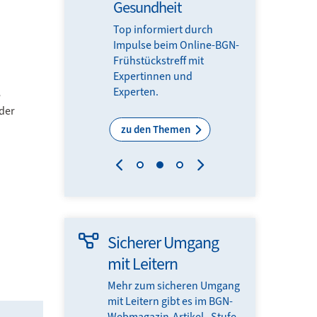
tsperson (AP)
Gesundheit
AKZE
der Mitglieds­­
Top informiert durch
bleiben
in allen Fragen
Impulse beim Online-BGN-
dem La
ts­sicherheit und
Frühstückstreff mit
Arbeitss
dheits­schutzes
Expertinnen und
Gesundh
Experten.
Reha bet
e
 der
Suche
zu den Themen
jetzt vor
Sicherer Umgang
mit Leitern
Mehr zum sicheren Umgang
mit Leitern gibt es im BGN-
Webmagazin-Artikel „Stufe