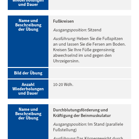
Wiederholungen
und Dauer
Name und
Fußkreisen
Beschreibung
der Übung
Ausgangsposition:
Sitzend
Ausführung:
Heben Sie die Fußspitzen
an und lassen Sie die Fersen am Boden.
Kreisen Sie Ihre Füße gegensinnig
abwechselnd im und gegen den
Uhrzeigersinn.
Bild der Übung
Anzahl
10-20 Wdh.
Wiederholungen
und Dauer
Name und
Durchblutungsförderung und
Beschreibung
Kräftigung der Beinmuskulatur
der Übung
Ausgangsposition:
Im Stand (parallele
Fußstellung)
Ausführung:
Das Körpergewicht durch