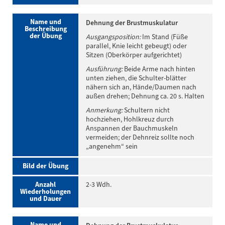
Name und
Dehnung der Brustmuskulatur
Beschreibung
der Übung
Ausgangsposition:
Im Stand (Füße
parallel, Knie leicht gebeugt) oder
Sitzen (Oberkörper aufgerichtet)
Ausführung:
Beide Arme nach hinten
unten ziehen, die Schulter-blätter
nähern sich an, Hände/Daumen nach
außen drehen; Dehnung ca. 20 s. Halten
Anmerkung:
Schultern nicht
hochziehen, Hohlkreuz durch
Anspannen der Bauchmuskeln
vermeiden; der Dehnreiz sollte noch
„angenehm“ sein
Bild der Übung
Anzahl
2-3 Wdh.
Wiederholungen
und Dauer
Name und